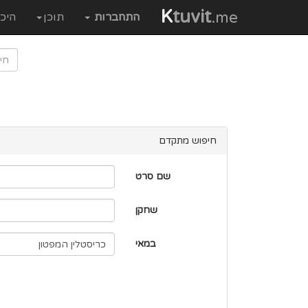
K
tuvit
.me
התחברות
תוכן
היכ
חיפוש מתקדם
שם סרט
שחקן
במאי