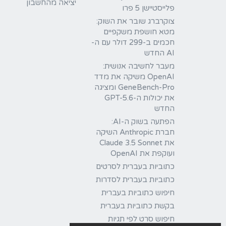
יציאה מהחשבון
פלייסטיישן 5 פרו
צוקרברג שובר את השוק:
מטא חושפת משקפיים
חכמים ב-299 דולר עם ה-
AI החדש
מעבר לחשיבה אנושית:
OpenAI משיקה את מדד
GeneBench-Pro ומציגה
את יכולות ה-GPT-5.6
החדש
הפתעה בשוק ה-AI:
חברת Anthropic השיקה
את Claude 3.5 Sonnet
ועוקפת את OpenAI
כתוביות בעברית לסרטים
כתוביות בעברית לסדרות
חיפוש כתוביות בעברית
בקשת כתוביות בעברית
חיפוש סרט לפי תגיות