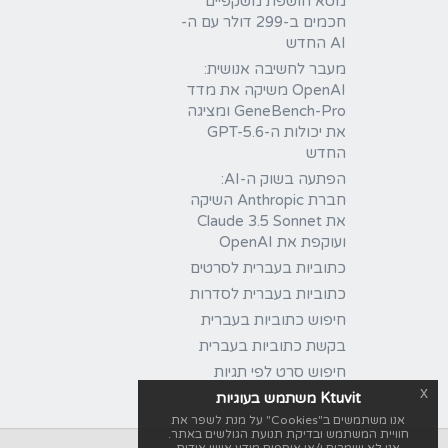
מטא חושפת משקפיים
חכמים ב-299 דולר עם ה-
AI החדש
מעבר לחשיבה אנושית:
OpenAI משיקה את מדד
GeneBench-Pro ומציגה
את יכולות ה-GPT-5.6
החדש
הפתעה בשוק ה-AI:
חברת Anthropic השיקה
את Claude 3.5 Sonnet
ועוקפת את OpenAI
כתוביות בעברית לסרטים
כתוביות בעברית לסדרות
חיפוש כתוביות בעברית
בקשת כתוביות בעברית
חיפוש סרט לפי תגיות
x
Ktuvit משתמש בעוגיות
אנו משתמשים ב"Cookies" על מנת לשפר את
חוויית המשתמש ובדיקת תנועת הגולשים באתר.