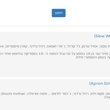
קפי, אמיל שרמן, ג'ד קורזל, ג 'פרי תומאס, רחל גרדנר, קארן פיסטוריוס, Aorere פאקי
"מערב איטי" עוקב אחר נער בן 16 במסע על פני גבול המאה ה -19 באמ
ה בנוסע המסתורי סילס.
ט וילס, רחל גרדנר, ג 'ניפר לודאם -, סימה אוראלה, Shuchi Kothari, נתן ויתקאר
אלה