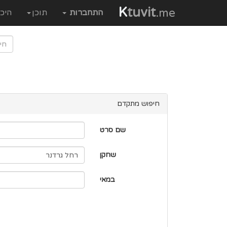
K
tuvit
.me
התחברות
תוכן
היכ
חיפוש מתקדם
שם סרט
שחקן
במאי