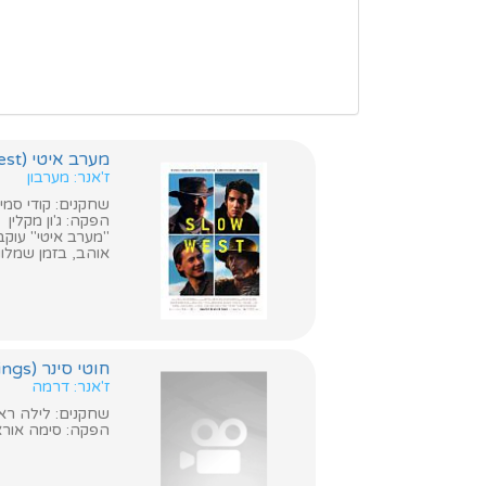
מערב איטי (Slow West)
ז'אנר: מערבון
שחקנים: קודי סמית מ
הפקה: ג'ון מקלין
אוהב, בזמן שמלוו
חוטי סינר (Apron Strings)
ז'אנר: דרמה
שחקנים: לילה ראוס, סקו
הפקה: סימה אור