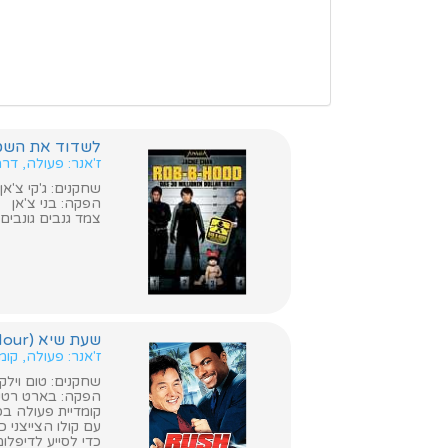
לשדוד את השכונה / רובין ה
ז'אנר: פעולה, דר
שחקנים: ג'קי צ'אן, 
הפקה: בני צ'אן
צמד גנבים גונבים תינוק בשביל 30 מיליון דולר, אולם
שעת שיא (Rush Hour)
ז'אנר: פעולה, קו
שחקנים: טום וילקינ
הפקה: בארט רטנ
קומדיית פעולה בכ
עם קולו הצייצני 
כדי לסייע לדיפלומ