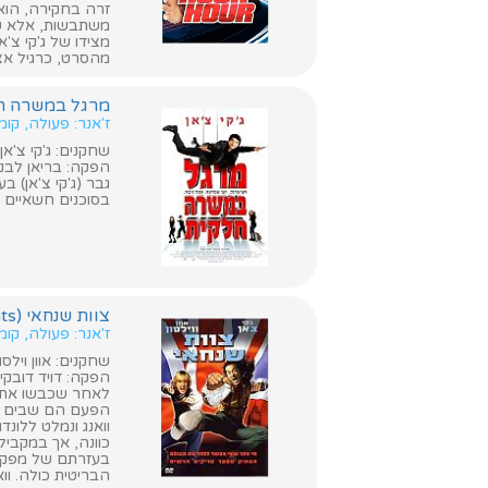
זרה בחקירה, הוא 
משתבשות, אלא שב
מצידו של ג'קי צ'
מהסרט, כרגיל אצל 
מרגל במשרה חלקית (xt Door
ז'אנר: פעולה, קו
שחקנים: ג'קי צ'אן,
הפקה: בריאן לבנ
גבר (ג'קי צ'אן) 
בסוכנים חשאיים ל
צוות שנחאי (Shanghai Knights)
ז'אנר: פעולה, קו
שחקנים: אוון וילסון,
הפקה: דויד דובקין
לאחר שכבשו את המער
הפעם הם שבים לנ
וואנג ונמלט ללונדו
כוונה, אך במקבי
הבריטית כולה. וו