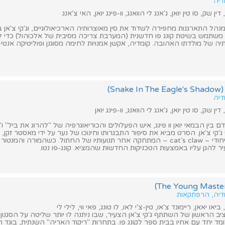
דיה
ין שק, סו טין יואן, ג'אנג לי הוואנג, וו-פינג יואן, האי צ'אנג
מנהל התארגנות מחפירה לשדוד את סין מאוצרותיה הארכיאולוגיים, וג'קי צ'אן
 משתמש בשיטת קונג פו חדשנית (המערבת צריכה מסיבית של אלכוהול) כדי 
יה של מולדתו האהובה. קומדיה, אקשן אמנויות לחימה מסוגנן ופוליטיקה אנטי-
Sn)
דיה
ין שק, סו טין יואן, ג'אנג לי הוואנג, וו-פינג יואן
 בין הבמאי יואן וו פינג, איש הפעלולים והכוריאוגרפיה של "להרוג את ביל" ו
ג'קי צ'אן. הסרט מביא את סיפור התבגרותו וחינוכו של נער על ידי מאסטר זקן,
אותו לפתח סגנון ייחודי – cat’s claw – המתחקה אחר תנועותיו של החתול. כשהמורה והמ
ר להגן עליו באמצעות הטכניקות החדשות שהמציא. קונג-פו נטו.
מדיה, הרפתקאות
ביאו יאאן, ריימונד צ'או, טין-צ'י לאו, לו טונג, פאי ווי, לילי לי
 הראשון של השתתף ג'קי צ'אן הצעיר, שבו ניתנה לו יותר שליטה על הסגנון.
מד יחד עם אחיו בבית ספר לקונג פו. בתחרות "ריקוד האריה" השנתית, בוגד 