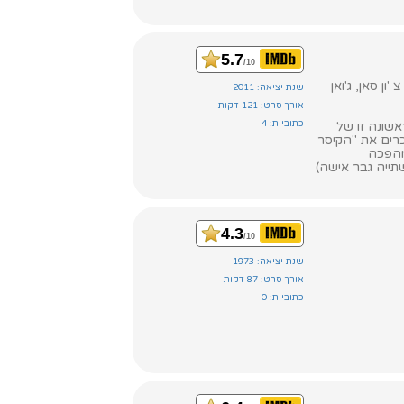
5.7
/10
ו, גה הו, שאוקון יו, צ 'ון סאן, ג'ואן
שנת יציאה: 2011
אורך סרט: 121 דקות
כתוביות: 4
אשונה זו של
וכרים את "הקיסר
מהפכה
The Mes), ווינסטון צ'או (אוכל שתייה גבר אישה)
4.3
/10
שנת יציאה: 1973
אורך סרט: 87 דקות
כתוביות: 0