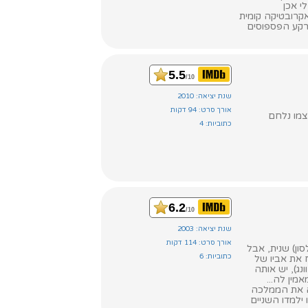
י אכן
קרובטיקה קומית
 רקע הפספוסים
5.5
/10
שנת יציאה: 2010
אורך סרט: 94 דקות
צמו נלחם
כתוביות: 4
6.2
/10
שנת יציאה: 2003
אורך סרט: 114 דקות
לסון) שנית, אבל
כתוביות: 6
 את אביו של
ונג), יש אותה
ין לה...
וציא משלוותה את הממלכה
ילמדו השניים