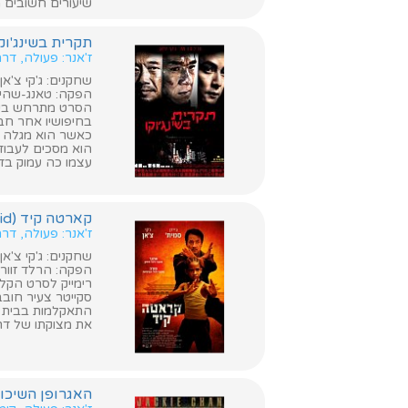
שיעורים חשובים 
תקרית בשינג'וקו (juku Incident
ז'אנר: פעולה, דר
שחקנים: ג'קי צ'אן, 
הפקה: טאנג-שהינג
בחיפושיו אחר חברת
כאשר הוא מגלה ש
הוא מסכים לעבוד 
עצמו כה עמוק בדר
קארטה קיד (The Karate Kid)
ז'אנר: פעולה, ד
שחקנים: ג'קי צ'אן, וו
הפקה: הרלד זוור
רימייק לסרט הקלא
סקייטר צעיר חובב
התאקלמות בבית ספ
את מצוקתו של דרה
האגרופן השיכור (nken Master