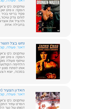
ז'אנר: פעולה, קומ
שחקנים: ג'קי צ'אן, ד
הפקה: וו פינג יואן
פקיד בריטי בכיר 
לוחם צדק שיכור,
ולהציל את אוצרות
בחבילה אחת.
נחש בצל הנשר (ake In The Eagle's Shadow
ז'אנר: פעולה, קומ
שחקנים: ג'קי צ'אן, ד
הפקה: וו פינג יואן
שיתוף פעולה מוקדם
הלחימה הקולנועי 
בסכנה, יוצא הצעי
האדון הצעיר (The Young Master)
ז'אנר: פעולה, קו
שחקנים: ג'קי צ'אן, 
הסרט עתיר התקציב
דמותו של נער הלו