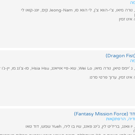
מה
, צ'י-הווא צ'ן, לי הווא סו, Jeong-Nam קים, יונג-קואו לי
ינו זמין
מה
Wei, שא-פיי אוייאנג, Hsia Hsu, סו-צ'נג מו, יין-ג'ו לין, ין סי-קואן
ינו זמין, ערוך פרטי סרט.
Fantasy)
מדיה, הרפתקאות
נג, בריז'יט לין, ג'ינג פאנג, שיו בו ליה, Yueh שמש, דוד טאו