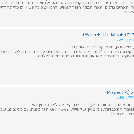
חרה בצד היריב. כשדרגון הקטן מגלה את העניין הוא מפסיד בכוונה ומפלס 
. האחים גדלים והאח הבוגר הופך לפושע. דרגון יוצא לחפש אותו כדי להחזיר
לדות.
Wheels )
מדיה, פשע
 ביאו יאאן, סאמו קם בו, בני אורקידז
ד וג'קי מנהלים ביחד "מזנון על גלגלים". הם מתאחדים עם חברם הבלש מובי על
קצועה, והתוצאה היא אקשן וקומדיה ברחובות ברצלונה
מדיה, פשע
 מגי צ'אנג, רוסמונד קוואן, דיוויד לם, קארינה לאו, סו-טין לאי
סרט ההמשך ל"משימת התאבדות". ג'קי צ'אן ושלישיית Girl Power הונג קונגית. ע