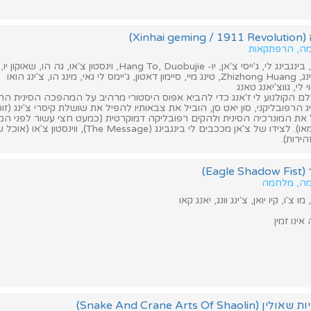
רמה, הרפתקאות
שחקנים: ג'קי צ'אן, בינגבינג לי, ג'ייסי צ'אן, יו- Hang To, Duobujie, וינסטון צ'א
נג הו, צ'ינג הואו
 לי, גווצ'יאנג טאנג
צלם הקולנוע לי ז'אנג כדי להביא אפוס היסטורי מרהיב על המהפכה הסינית הר
נהיג הרפובליקני, סון יאט סן, הוביל את צבאותיו להפיל את שושלת קיסרי צ'ינג (ז
 את המונרכיה הסינית ולהקים רפובליקה דמוקרטית (כמעט חצי עשור לפני ה
הקומוניסטית של מאו). לצידו של צ'אן מככבים לי בינגבינג (sage
הירות).
Ea)
רמה, מלחמה
ו צ'ו, קיו יואן, צ'ינג וונג, יאנג קאו
ינו זמין
Snake And Crane Arts Of )