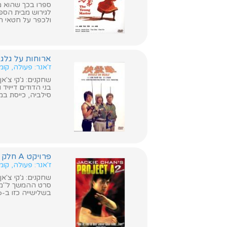
ספרו בכך שהוא מת
לגירוש מבית הספר
ולכפר על חטאי הי
ארוחות על גלגלים (On Meals
ז'אנר: פעולה, קו
שחקנים: ג'קי צ'אן,
בני הדודים דייוי
סילביה, כייסת במ
פרויקט A חלק 2 (Project A)
ז'אנר: פעולה, קו
שחקנים: ג'קי צ'אן,
בשלישייה כזו ב-Heroic Hero.