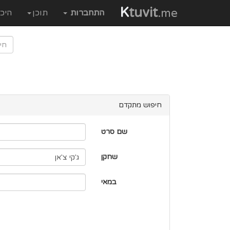
K
tuvit
.me
התחברות
תוכן
היכ
חיפוש מתקדם
שם סרט
שחקן
במאי