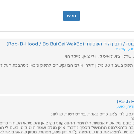
וד השכונתי (Rob-B-Hood / Bo Bui Gai WakBo)
מה, קומדיה
שרלין צ'וי, לואיס קו, וילי צ'אן, מייקל הוי
 הם נקשרים לתינוק ומכאן מסתבכת העלילה.
מדיה, פשע
סון, ג'קי צ'אן, כריס טאקר, בארט רטנר, קן ליונג
ר
יכובם של אשף אמנויות הלחימה ההונג-קונגי ג'קי צ'אן והקומיקאי השחור כרי
כבר ב"האלמנט החמישי" ו"כסף מדבר". צ'אן מגלם שוטר הונג-קונגי בשם לי המ
ט סיני למצוא את בתו שנחטפה ע"י אירגון פשע מסתורי. מכיוון שהאפ.בי.איי ל