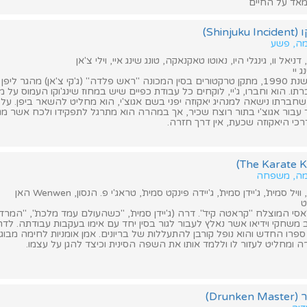
מאד על החיים
Shin)
מה, פשע
דניאל וו, גינגלי היו, נאוטו טאקנאקה, טונג שינג איי, וילי צ'אן
 יי
הסרט מתרחש בשנת 1990, מתקן טרקטורים בסין המכונה "ראש פלדה" (ג'קי צ'אן) מהגר לי
ו. הוא וחברו, ג'יי, לוקחים כל עבודת כפיים שיש במחוז שינג'וקו העמוס על מ
חברתו נישאה למנהיג יאקוזה יפני בשם אגוצ'י, הוא מחליט להשאר ביפן. על
עבור אגוצ'י בתור רוצח שכיר, אך במהרה הוא מתרגל לתפקידו ולכח אשר מגיע
כי היאקוזה שכעת, אין דרך חזרה.
רמה, משפחה
יל סמית', ג'יידן סמית', ג'יידה פינקט סמית', טראג'י פ. הנסון, Wenwen האן
ט
סי המוצלח "קראטה קיד". דרה (ג'יידן סמית', "כשהעולם עמד מלכת", "המרד
 משחקי וידיאו אשר נאלץ לעבור לגור בסין יחד עם אימו בעקבות עבודתה. לדר
רו החדש והוא נופל קורבן להתעללות של בריונים. אמן אומניות לחימה מבוגר (
 ומחליט לעזור לו וללמד אותו את השפה הסינית וכיצד להגן על עצמו.
Dru)