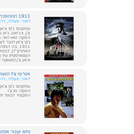
1911 המהפכה (Xinhai geming / 1911 Revolution)
ז'אנר: פעולה, ד
צ'ן, וו ג'יאנג, ג'ינג נינג, Zhizhong Huang, טינג מיי, סיימון דאטון, ג'יימס לי גאי, מי
הפקה: טאו האי, ווי
ג'קי צ'אן חובר ל
1911, בה המ
האחרון"?), לבטל
וג'ואן צ'ן (תשוקה ז
אגרוף צל הנשר (gle Shadow Fist
ז'אנר: פעולה, ד
שחקנים: ג'קי צ'אן, מ
הפקה: מו צ'ו
התקציר לכותר זה א
נחש ועגור אמנויות שאולין (Shaolin