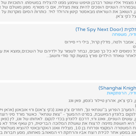
מצמיד אליו שוטר רברבן וטיפש שימנע ממנו להצליח במשימתו. התוכניות של ל
מהרה השניים הופכים להיות צוות מצליח, אם כי מטורף. מפגן מושלם של א
אן, השואב את השראתו מבאסטר קיטון והרולד לויד. כותרות הסיום מוקרנות על
ג'קי צ'אן.
The Spy Ne)
מדיה, משפחה
 אמבר ולטה, מדלין קרול, בילי ריי סיירוס
ט
בעל נימוסים לא כל כך טובים, נבחר לשמור על ילדיהם של השכנים,ומוצא את ע
אחר שאחד הילדים פורץ בטעות קוד סודי וחשוב...
מדיה, הרפתקאות
 ג'קי צ'אן, אהרון טיילור ג'ונסון, פאן וונג
ב הפרוע ב"שנחאי נון", חוזרים צ'ון וואנג (ג'קי צ'אנג) ורוי אובאנון (או'אן וי
קום בלונדון המיושבת, בסרט ההמשך - "צוות שנחאי". כאשר מורד סיני רוצח
ן, עושים השניים, וואנג ורוי, דרכם ללונדון בכדי לנקום. לאחותו של וונג, לין (פאן ו
ל היא חושפת מזימה לרצוח את שושלת המלוכה הבריטית, רק שאף אחד לא מאמ
בעזרתם של מפקח המשטרה המקומי ופרחח בן 10, מצליח וואנג האקרובאטי לה
אנג במסע אחר לכידת רוצח אביו והרחקת רוי המאוהב מאחותו, מסע חברות בו 