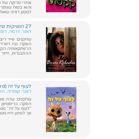
אחרי סריקה של ה
והוא בטוח שנותרו
למסע רוחני שאולי 
27 הנשיקות של סיביליה (27 Missing Kisses)
ז'אנר: דרמה, רומ
שחקנים: פייר ריצ'רד, גוראן ברג
הפקה: ננה דזורדז
הרפתקאותיה הקיצ
ההתבגרות, חיזר א
לעוף על זה (Yellowbird)
ז'אנר: קומדיה, ה
שחקנים: שרה פורסט
הפקה: כריסטיאן ד
"לעוף על זה" מגו
אך לפתע חייו מש