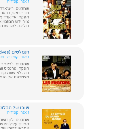
ז'אנר: קומדיה
שחקנים: ריצ'ארד ב
מוריי ראש, ז'ראר 
הפקה: אדוארד מול
צייר ידוע המזמין
מוליכה לשרשרת ש
הנמלטים (The Fugitives)
ז'אנר: קומדיה, פ
שחקנים: ג'ראר דפר
הפקה: פרנסיס ווב
מהכלא שעה קודם 
מצטרפת אל הנמל
שובו של הבלונדיני עם הנע
ז'אנר: קומדיה
שחקנים: ג'ון רושה
המשך עלילותיו של
אחראי למותו של ס