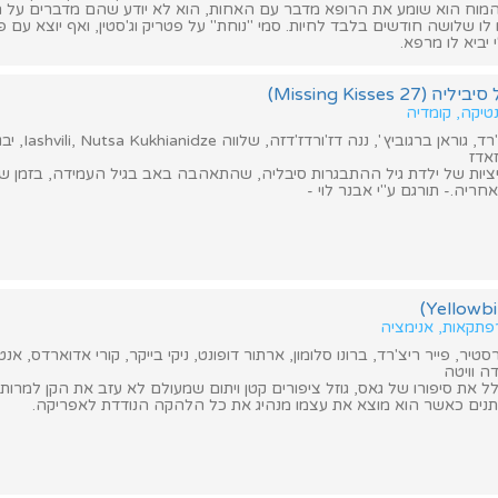
מוח הוא שומע את הרופא מדבר עם האחות, הוא לא יודע שהם מדברים על הק
 לו שלושה חודשים בלבד לחיות. סמי "נוחת" על פטריק וג'סטין, ואף יוצא עם פ
יביא לו מרפא.
נטיקה, קומדיה
וביץ ', ננה דז'ורדז'דזה, שלווה Iashvili, Nutsa Kukhianidze, יבגני צדיחין
אדז
יות של ילדת גיל ההתבגרות סיבליה, שהתאהבה באב בגיל העמידה, בזמן שבנ
חריה.- תורגם ע"י אבנר לוי -
רפתקאות, אנימציה
יר, פייר ריצ'רד, ברונו סלומון, ארתור דופונט, ניקי בייקר, קורי אדוארדס, אנט
ה וויטה
לל את סיפורו של גאס, גוזל ציפורים קטן ויתום שמעולם לא עזב את הקן למרות
תנים כאשר הוא מוצא את עצמו מנהיג את כל הלהקה הנודדת לאפריקה.