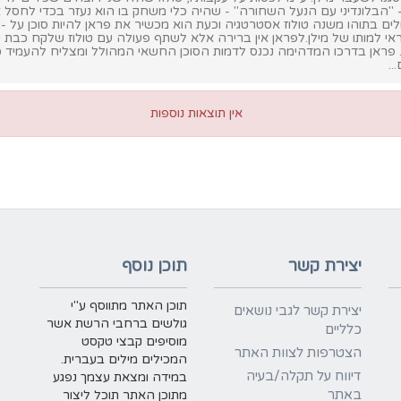
 "הבלונדיני עם הנעל השחורה" - שהיה כלי משחק בו הוא נעזר בכדי לחסל 
עולים בתוהו משנה טולוז אסטרטגיה וכעת הוא מכשיר את פראן להיות סוכן על -
 למותו של מילן.לפראן אין ברירה אלא לשתף פעולה עם טולוז שלקח כבת 
ן. פראן בדרכו המדהימה נכנס לדמות הסוכן החשאי המהולל ומצליח להעמיד 
..
אין תוצאות נוספות
יצירת קשר
תוכן נוסף
תוכן האתר מתווסף ע"י
יצירת קשר לגבי נושאים
גולשים ברחבי הרשת אשר
כלליים
מוסיפים קבצי טקסט
הצטרפות לצוות האתר
המכילים מילים בעברית.
דיווח על תקלה/בעיה
במידה ומצאת עצמך נפגע
באתר
מתוכן האתר תוכל ליצור