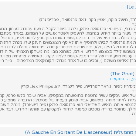
רד, מישל בוקה, אטיין בקר, ז'אק פרנסואה, פבריס גרקו
ר
חצי, העיתונאי פרנסואה פראן, נלהב ביותר לקבל הצעת עבודה בעיתון. המעס
ן עשיר ביותר הידוע בגחמתו להעסיק ולפטר אנשים על המקום. באחד מכתבות
ם גדולה -גם היא של מר רמבל-קושט. באותו הזמן מגיע לחנות אריק, בנו של 
את פרנסואה לביתו ולהוסיף אותו לאוסף הצעצועים הענק שלו. מנהל החנות
לגחמתו של הילד, ולא, יהיו שניהם מחוסרי עבודה. פרנסואה נשלח לבית רמ
שמש לילד כצעצוע החדש, אולם, כשהוא מבין מה משחקו האמיתי של הילד
 עכשיו מגיע תורו של פייר רמבל-קושט ללמוד לקח... סאטירה צרפתית מצוינת 
בר("אידיוט מושלם"), ובכיכובו של אחד מגדולי הקומיקאים הצרפתים - פייר רי
T)
שע, הרפתקאות
וניור, ג'ראר דפרדייה, פייר ריצ'רד, ?lex Phillips Jr., קורין
ר
של איש עסקים עשיר נחטפת בחופשתה במקסיקו, אביה שוכר בלש פרטי, קמפ
ליח לאתר אותה. בייאושו, אביה שומע בעצתו של פסיכולוג החברה שמציע כ
 למצוא אותה. האיש האידיאלי הוא פרנסואה פראן (פייר רישארד), מנהל חשב
מהלך. מחוסר ברירה מסכים קמפנה לחזור למקסיקו עם שותפו החדש, דבר אש
...
A Gauche En Sortant De L)