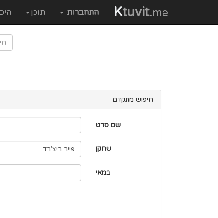
K
tuvit
.me
התחברות
תוכן
היכ
חיפוש מתקדם
שם סרט
שחקן
במאי