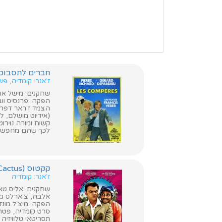
חברים לתסבוכת (Comperes
ז'אנר: קומדיה, פ
שחקנים: מישל אומו
הפקה: פרנסיס ווב
הצמד ז'ראר דפרד
(אידיוט מושלם, ל
קשוח ומורה נוירו
לכך שהם מחפשים
קקטוס (Cactus)
ז'אנר: קומדיה
שחקנים: אליס טאגל
אלבה, צ'ארלס גא
הפקה: מיצ'ל מונז,
סרט קומדיה, פטרי
תסריטאי טלוויזיה