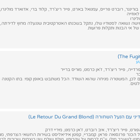
ורינגר, רוברט פרייס, עמנואל בארט, פייר ריצ'רד, קלוד ברי, אדוארד מולינרו, פ
לאוזייה
ינרו
 אישה נשואה לסטודיו שלו, נתקל בשכנתו האטרקטיבית שננעלה מחוץ לדירתה,
ל אי הבנות ותקלות פרועות.
שע
דייה, פייר ריצ'רד, ז'אן כרמט, מוריס ברייר
ר
לכן, המשטרה מניחה שהוא השודד. הכל משתבש באופן קומי. בתו הקטנה 
טים.
ל השחורה (Le Retour Du Grand Blond)
פורט, פייר ריצ'רד, איב רוברט, ז'אן כרמט, מיריי דרק
 הכנר פרנסואה פראן. קמבריי, קפטן אידיאליסט בשירות החשאי הצרפתי, מגל
גנו לשעבר מילן. ע"מ לכסות על עקבותיו, טולוז שולח שני רוצחים שכירים לרי