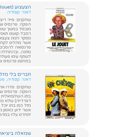
הצעצוע (Le Jouet)
ז'אנר: קומדיה
שחקנים: פייר ריצ'
הפקה: פרנסיס ווב
מובטל במשך שנה ו
רמבל-קושט תאגיד
מסקר חנות צעצועי
אשר מחליט לקחת 
פרנסואה להסכים 
מתנה, ובהתחלה מ
לשתף עימו פעולה.
בתחומו פרנסיס וו
חברים בלי מזל (he Goat
ז'אנר: קומדיה, פ
שחקנים: פדרו ארמנדריז ג'
הפקה: פרנסיס ווב
בתו השלומיאלית 
דפרדייה) שלא מצ
מזל כמו בתו יוכל
אשר ידוע כאסון 
יתחרט עליו במהרה
שמאלה ביציאה מהמעלית ('ascenseur