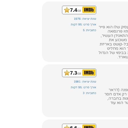
7.4
/10
שנת יציאה: 1976
אורך סרט: 95 דקות
יק שלו הוא פייר
כתוביות: 5
יו פרנסואה
התאגידן העשיר,
 משכנע את
בל-קושט באריזת
 הוא מחליט
בבימוי של הגדול
שארד.
7.3
/10
שנת יציאה: 1981
אורך סרט: 95 דקות
נה (ז'ראר
כתוביות: 3
י רק אדם חסר
ונות בחברה,
ר הוא עוד