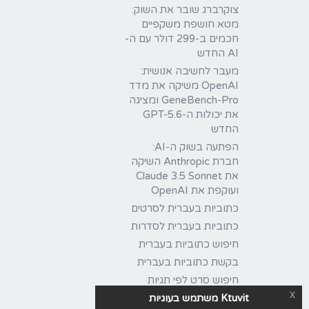
צוקרברג שובר את השוק:
מטא חושפת משקפיים
חכמים ב-299 דולר עם ה-
AI החדש
מעבר לחשיבה אנושית:
OpenAI משיקה את מדד
GeneBench-Pro ומציגה
את יכולות ה-GPT-5.6
החדש
הפתעה בשוק ה-AI:
חברת Anthropic השיקה
את Claude 3.5 Sonnet
ועוקפת את OpenAI
כתוביות בעברית לסרטים
כתוביות בעברית לסדרות
חיפוש כתוביות בעברית
בקשת כתוביות בעברית
חיפוש סרט לפי תגיות
x
Ktuvit משתמש בעוגיות