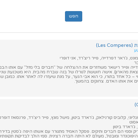
Les )
שע
נט, ג'ראר דפרדייה, פייר ריצ'רד, אני דופרי
ר
ייה ופייר רישאר משחזרים את ההצלחה של "חברים בלי מזל" עם אותו הבמאי
צאת מהארון). אישה חוששת לגורלו של בנה שברח מהבית. היא משכנעת שני ג
טי – כל אחד בתורו, כי הוא אבי הנער, על מנת שיעזרו לה לאתר אותו. כמובן ש
 את אותו האדם. צחוקים בהמשך.
יוני, קלוביס קורנילאק, ג'רארד ביטון, מישל מונץ, פייר ריצ'רד, פרנסואז דופר
סוט
 ג'רארד ביטון
ק וסמי הם חברים ותיקים. פסקל האמיד מתגורר עם אשתו היפה ג'סטין בדירה 
 היפוכונדר ומובטל, מעולם לא היתה חברה רצינית. סמי הולך לבדיקות תקופתי