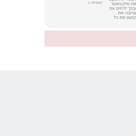
כתוביות: 1
את מילן.כאשר
ובכך להזים את
ערובה את
כמעט את כל