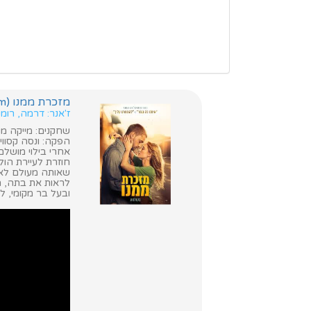
מזכרת ממנו (Reminders Of Him)
ז'אנר: דרמה, רומ
שחקנים: מייקה מונר
הפקה: ונסה קסווי
אחרי בילוי מושל
חוזרת לעיירת הול
שאותה מעולם לא 
לראות את בתה, ה
ובעל בר מקומי, ל