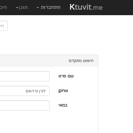
K
tuvit
.me
התחברות
תוכן
היכ
חיפוש מתקדם
שם סרט
שחקן
במאי