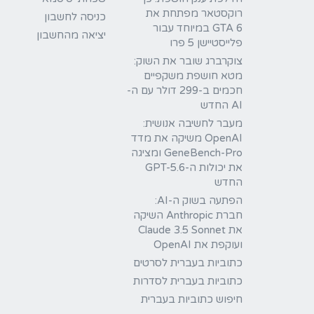
רוקסטאר מפתחת את
כניסה לחשבון
GTA 6 במיוחד עבור
יציאה מהחשבון
פלייסטיישן 5 פרו
צוקרברג שובר את השוק:
מטא חושפת משקפיים
חכמים ב-299 דולר עם ה-
AI החדש
מעבר לחשיבה אנושית:
OpenAI משיקה את מדד
GeneBench-Pro ומציגה
את יכולות ה-GPT-5.6
החדש
הפתעה בשוק ה-AI:
חברת Anthropic השיקה
את Claude 3.5 Sonnet
ועוקפת את OpenAI
כתוביות בעברית לסרטים
כתוביות בעברית לסדרות
חיפוש כתוביות בעברית