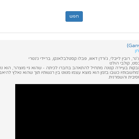
חן
'נר, רובין לייבלי, ג'ורדן דאווו, פבלו קסטלבלאנקו, בריידי ג׳נטרי
ט, קולבי הולט
קות בעיירה קטנה מתחיל להתאהב בחברו לכיתה - שהוא גיי מוצהר, הוא נרדף
חשבותיו כשבו בזמן הוא מוצא עצמו מנווט בין רגשותיו תוך שהוא נאלץ להיאב
בית והשמרנית.