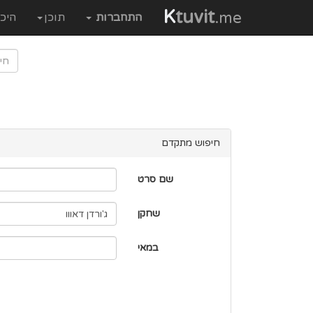
K
tuvit
.me
התחברות
תוכן
היכ
חיפוש מתקדם
שם סרט
שחקן
במאי