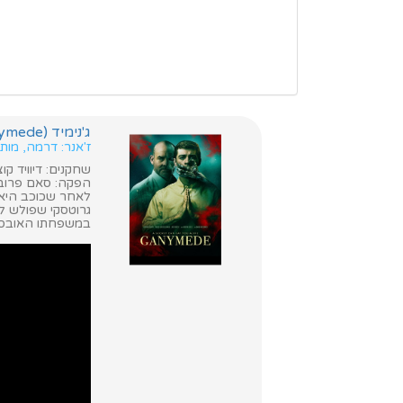
ג'נימיד (Ganymede)
ז'אנר: דרמה, מות
שחקנים: דיוויד קוצ
הפקה: סאם פרובס
לאחר שכוכב היאב
גרוטסקי שפולש למ
במשפחתו האובססי