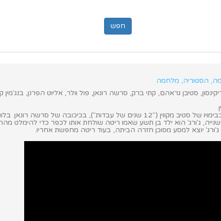
רמה, הסטוריה, מלחמה
ינסון, סטיבן גראהם, קתי ברק, סרשה רונאן, פול וולר, אליוט הפרנן, בנג'מין קלמ
דרמה היסטורית בבימויו של סטיב מקווין ("12 שנים של עבדות"), בכיכובה של סרשה רונ
ייה, ג'ורג' הוא ילד בן תשע שאמו ריטה שולחת אותו לכפר כדי להימלט מהה
'ורג' יוצא למסע מסוכן חזרה הביתה, בעוד ריטה מחפשת אחריו.