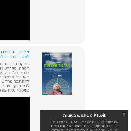
אלינור הגדולה (Eleanor the Great
ז'אנר: דרמה, מל
שחקנים: ג'ון סקווי
הפקה: סקרלט ג'וה
האנשים סביבה. לכ
להתחבר מחדש עם 
לדעת לקבוצת תמ
כשסטודנטית צעיר
x
Ktuvit משתמש בעוגיות
אנו משתמשים ב"Cookies" על מנת לשפר את
חוויית המשתמש ובדיקת תנועת הגולשים באתר.
אנו לא שומרים ו/או אוספים מידע אישי אודות