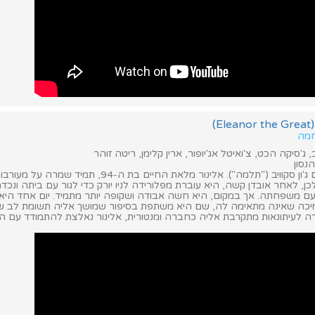
)
חמה
ב, ג'סיקה הכט, צ'ואיטל אג'יופור, ארין קלימן, ריטה זוהר
נסון
דרמה מלחמה עם ג'ון סקוויב ("תלמה"). אלינור מלאת החיים בת ה-94, 
ן, לאחר אובדן קשה, היא עוברת מפלורידה לניו יורק כדי לגור עם ביתה ונכ
משפחתה. אך במקום, היא חשה אבודה ושקופה יותר מתמיד. יום אחד היא 
יכה שאינה מתאימה לה, שם היא משתפת בסיפור שמושך אליה תשומת לב ש
ה לעיתונאות מתקרבת אליה כחברה ומנטורית, אלינור נאלצת להתמודד עם ה