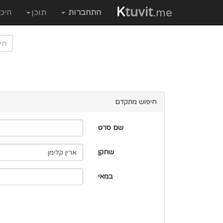
K
tuvit
.me
התחברות
תוכן
היכ
חיפוש מתקדם
שם סרט
שחקן
במאי