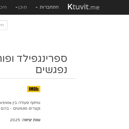
K
tuvit
.me
התחברות
תוכן
היכ
ספרינגפילד ופור
נפגשים
וקצרים מונפשים - בהם 
שנת יציאה:
2025