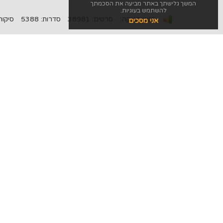
המשך גלישתך באתר מביעה את הסכמתך
להשתמש בעוגיות.
סטטיסטיקה:
סרטים: 38981
סדרות: 5388
סיקורים: 
אני מסכים