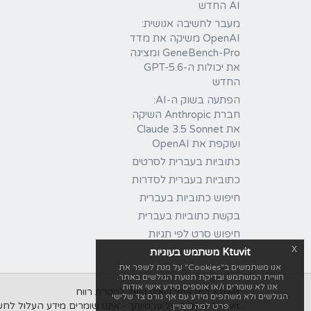
AI החדש
מעבר לחשיבה אנושית:
OpenAI משיקה את מדד
GeneBench-Pro ומציגה
את יכולות ה-GPT-5.6
החדש
הפתעה בשוק ה-AI:
חברת Anthropic השיקה
את Claude 3.5 Sonnet
ועוקפת את OpenAI
כתוביות בעברית לסרטים
כתוביות בעברית לסדרות
חיפוש כתוביות בעברית
בקשת כתוביות בעברית
חיפוש סרט לפי תגיות
x
Ktuvit משתמש בעוגיות
אנו משתמשים ב"Cookies" על מנת לשפר את
חוויית המשתמש ובדיקת תנועת הגולשים באתר.
אנו לא שומרים ו/או אוספים מידע אישי אודות
Ktuvit הינו אתר שאינו פועל למטרת רווח
הגולשים ולא משתפים מידע עם אף גורם צד שלישי
Ktuvit שומרים על פרטיותך - איננו שומרים מידע העלול לחשוף את זהותך, לעולם לא נשתף מידע אישי עם אף גורם צד שלישי.
פרט למה שצויין.