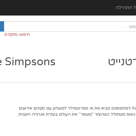
ל התהילה
חיפוש מתקדם
טנייט
he Simpsons
שיתוף פעולה בין Fortnite לסימפסונס מביא את אי ספרינגפילד למשחק עם סקינים אירועים
כאוס משתולל כשהומר "משפר" את העולם בעזרת אנרגייה חוצנית.