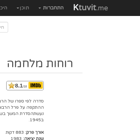
K
tuvit
.me
התחברות
תוכן
היכ
רוחות מלחמה
8.1
/10
סדרה לפי ספרו של הרמן
נעשתהסדרת המשך בשם 
ב1945.
אורך פרק:
883 דקות
שנת יציאה:
1983