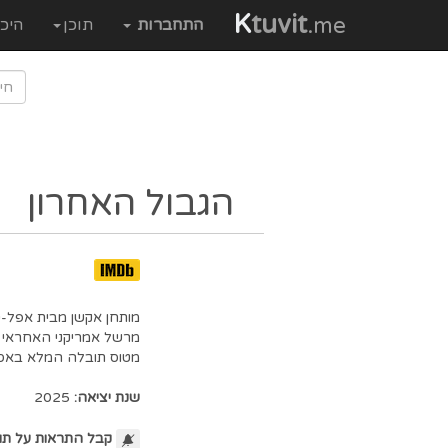
K
tuvit
.me
התחברות
תוכן
היכ
הגבול האחרון
מותחן אקשן מבית אפל-טי
מרשל אמריקני האחראי 
מטוס תובלה המלא באסיר
שנת יציאה:
2025
קבל התראות על תו