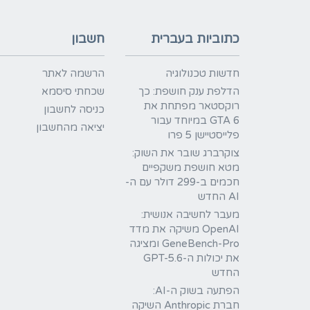
כתוביות בעברית
חשבון
חדשות טכנולוגיה
הרשמה לאתר
הדלפת ענק חושפת: כך
שכחתי סיסמא
רוקסטאר מפתחת את
כניסה לחשבון
GTA 6 במיוחד עבור
יציאה מהחשבון
פלייסטיישן 5 פרו
צוקרברג שובר את השוק:
מטא חושפת משקפיים
חכמים ב-299 דולר עם ה-
AI החדש
מעבר לחשיבה אנושית:
OpenAI משיקה את מדד
GeneBench-Pro ומציגה
את יכולות ה-GPT-5.6
החדש
הפתעה בשוק ה-AI:
חברת Anthropic השיקה