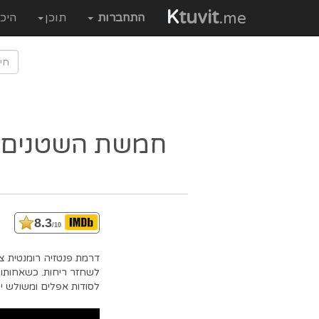
K
tuvit
.me
התחברות
תוכן
היכ
חמשת השטנים
8.3
/10
לשחזר ריחות. כשאחותו ה
לסודות אפלים ומשולש י