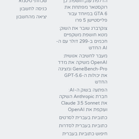
הדלפת ענק חושפת: כך
שכחתי סיסמא
רוקסטאר מפתחת את
כניסה לחשבון
GTA 6 במיוחד עבור
יציאה מהחשבון
פלייסטיישן 5 פרו
צוקרברג שובר את השוק:
מטא חושפת משקפיים
חכמים ב-299 דולר עם ה-
AI החדש
מעבר לחשיבה אנושית:
OpenAI משיקה את מדד
GeneBench-Pro ומציגה
את יכולות ה-GPT-5.6
החדש
הפתעה בשוק ה-AI:
חברת Anthropic השיקה
את Claude 3.5 Sonnet
ועוקפת את OpenAI
כתוביות בעברית לסרטים
כתוביות בעברית לסדרות
חיפוש כתוביות בעברית