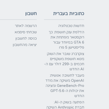
כתוביות בעברית
חשבון
חדשות טכנולוגיה
הרשמה לאתר
הדלפת ענק חושפת: כך
שכחתי סיסמא
רוקסטאר מפתחת את
כניסה לחשבון
GTA 6 במיוחד עבור
יציאה מהחשבון
פלייסטיישן 5 פרו
צוקרברג שובר את השוק:
מטא חושפת משקפיים
חכמים ב-299 דולר עם ה-
AI החדש
מעבר לחשיבה אנושית:
OpenAI משיקה את מדד
GeneBench-Pro ומציגה
את יכולות ה-GPT-5.6
החדש
הפתעה בשוק ה-AI:
חברת Anthropic השיקה