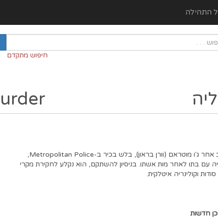
ל התהילה
חיפוש מתקדם
יה
Murder
מותחן פשע בריטי העוקב אחר ג'ו מוטראם (וורן בראון), בלש בכיר ב-Metropolitan Police,
 עם בתו לאחר מות אשתו. בניסיון להשתקם, הוא נקלע לחקירת מקרי
דות וקולינריה איטלקית.
כן חדשות