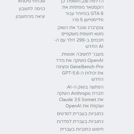
הדלפת ענק חושפת: כך
שכחתי סיסמא
רוקסטאר מפתחת את
כניסה לחשבון
GTA 6 במיוחד עבור
יציאה מהחשבון
פלייסטיישן 5 פרו
צוקרברג שובר את השוק:
מטא חושפת משקפיים
חכמים ב-299 דולר עם ה-
AI החדש
מעבר לחשיבה אנושית:
OpenAI משיקה את מדד
GeneBench-Pro ומציגה
את יכולות ה-GPT-5.6
החדש
הפתעה בשוק ה-AI:
חברת Anthropic השיקה
את Claude 3.5 Sonnet
ועוקפת את OpenAI
כתוביות בעברית לסרטים
כתוביות בעברית לסדרות
חיפוש כתוביות בעברית