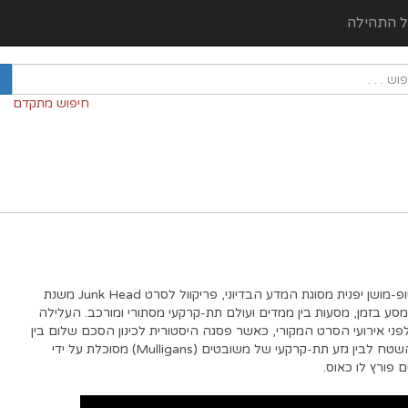
ל התהילה
חיפוש מתקדם
אנימציית הרפתקאות סטופ-מושן יפנית מסוגת המדע הבדיוני, פריקוול לסרט Junk Head משנת
לת מסע בזמן, מסעות בין ממדים ועולם תת-קרקעי מסתורי ומורכב. העלילה
1,04 שנים לפני אירועי הסרט המקורי, כאשר פסגה היסטורית לכינון הסכם שלום בין
בני אדם שחיים על פני השטח לבין גזע תת-קרקעי של משובטים (Mulligans) מסוכלת על ידי
 פורץ לו כאוס.