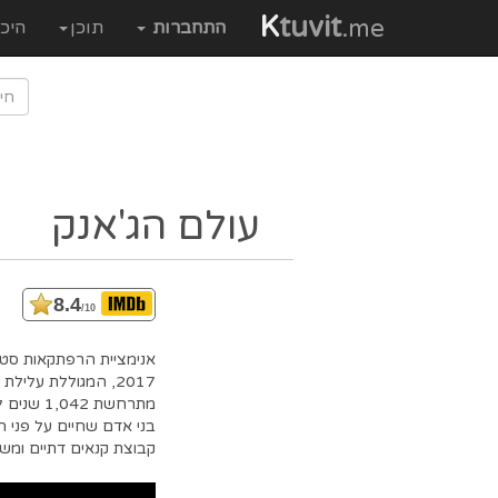
K
tuvit
.me
התחברות
תוכן
היכ
עולם הג'אנק
8.4
/10
2017, המגוללת עלי
מתרחשת 2
קבוצת קנאים דתיים ומשם