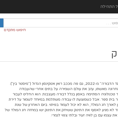
ל התהילה
חיפוש מתקדם
ק
סדרת המשך ל"האדם נגד הדבורה" מ-2022, גם פה מככב רואן אטקינסון הגדול ("מיסטר בין").
אחרונה מאשתו, עזב את עולם השמירה על בתים אחרי שהעבודה
 טכנולוגיה הסתיימה באסון בגלל דבורה מעצבנת. הוא החליט לעבור
ר בית ספר. אבל כשמוצעת לו עבודה משתלמת במיוחד לשמור על דירת
 לאורך חג המולד, הוא לא יכול לעמוד בפיתוי. ביום האחרון של שנת
 לא מגיע לאסוף את התינוק ששיחק את התינוק ישו במחזה חג המולד של
 עצמו עם בן לוויה זעיר ובלתי צפוי לגמרי.