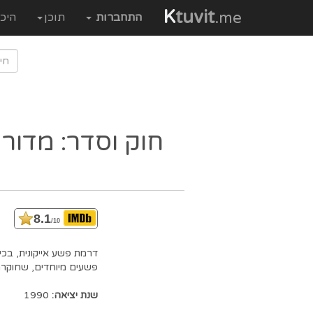
K
tuvit
.me
התחברות
תוכן
היכ
חוק וסדר: מדור 
8.1
/10
דרמת פשע אייקונית, בכי
פשעים מיוחדים, שחוקרת
שנת יציאה:
1990