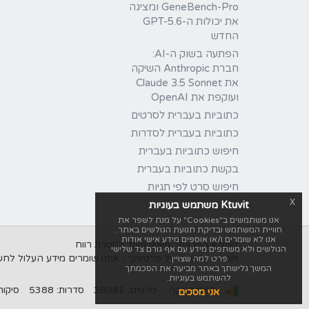
GeneBench-Pro ומציגה
את יכולות ה-GPT-5.6
החדש
הפתעה בשוק ה-AI:
חברת Anthropic השיקה
את Claude 3.5 Sonnet
ועוקפת את OpenAI
כתוביות בעברית לסרטים
כתוביות בעברית לסדרות
חיפוש כתוביות בעברית
בקשת כתוביות בעברית
חיפוש סרט לפי תגיות
x
Ktuvit משתמש בעוגיות
אנו משתמשים ב"Cookies" על מנת לשפר את
חוויית המשתמש ובדיקת תנועת הגולשים באתר.
אנו לא שומרים ו/או אוספים מידע אישי אודות
Ktuvit הינו אתר שאינו פועל למטרת רווח
הגולשים ולא משתפים מידע עם אף גורם צד שלישי
Ktuvit שומרים על פרטיותך - איננו שומרים מידע העלול לחשוף את זהותך, לעולם לא נשתף מידע אישי עם אף גורם צד שלישי.
פרט למה שצויין.
המשך גלישתך באתר מביעה את הסכמתך
להשתמש בעוגיות.
סטטיסטיקה:
סרטים: 38981
סדרות: 5388
סיקורים: 
אני מסכים