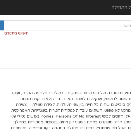
ל התהילה
חיפוש מתקדם
רחש במוסקבה של סוף שנות השבעים - בשלהי המלחמה הקרה, ועוקב
ת שונות לחלוטין, שנקלעות לאותה הצרה. בי היא אמריקנית חכמה –
ם סובייטים שחיה כל חייה בין שני העולמות. לצידה טווילה – צעירה
רקע לא פשוט. השתיים עובדות כפקידות זוטרות בשגרירות האמריקנית
בתפקידים 'שקופים', של אלו הזוכים לכינוי Ponies: Persons Of No Interest (אנשים נטולי עניין
נית). חייהן משתנים באחת כשבני זוגן מתים בנסיבות מסתוריות במהלך
ת. אבל מה שמתחיל כטרגדיה מתגלה במהרה כקונספירציה שהשתיים