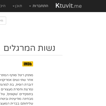
K
tuvit
.me
התחברות
תוכן
היכ
נשות המרגלים
מותחן ריגול סוחף המת
אחר שתי נשים אמריקניו
דוברת רוסית, בת למהגרי
נמרצת וחסרת מעצורים מ
מבחינה מודיעינית וביטחו
שליחותם בברית המועצו