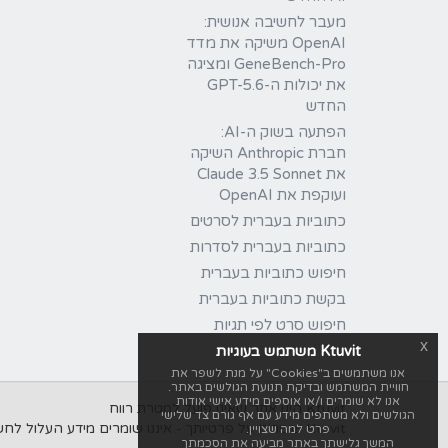
מעבר לחשיבה אנושית:
OpenAI משיקה את מדד
GeneBench-Pro ומציגה
את יכולות ה-GPT-5.6
החדש
הפתעה בשוק ה-AI:
חברת Anthropic השיקה
את Claude 3.5 Sonnet
ועוקפת את OpenAI
כתוביות בעברית לסרטים
כתוביות בעברית לסדרות
חיפוש כתוביות בעברית
בקשת כתוביות בעברית
חיפוש סרט לפי תגיות
x
Ktuvit משתמש בעוגיות
אנו משתמשים ב"Cookies" על מנת לשפר את
חוויית המשתמש ובדיקת תנועת הגולשים באתר.
אנו לא שומרים ו/או אוספים מידע אישי אודות
Ktuvit הינו אתר שאינו פועל למטרת רווח
הגולשים ולא משתפים מידע עם אף גורם צד שלישי
Ktuvit שומרים על פרטיותך - איננו שומרים מידע העלול לחשוף את זהותך, לעולם לא נשתף מידע אישי עם אף גורם צד שלישי.
פרט למה שצויין.
המשך גלישתך באתר מביעה את הסכמתך