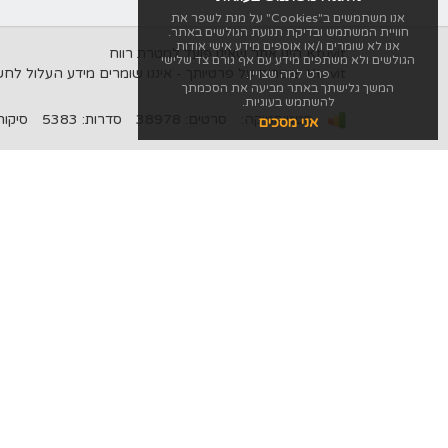
אנו משתמשים ב"Cookies" על מנת לשפר את
חוויית המשתמש ובדיקת תנועת הגולשים באתר.
אנו לא שומרים ו/או אוספים מידע אישי אודות
Ktuvit הינו אתר שאינו פועל למטרת רווח
הגולשים ולא משתפים מידע עם אף גורם צד שלישי
Ktuvit שומרים על פרטיותך - איננו שומרים מידע העלול לחשוף את זהותך, לעולם לא נשתף מידע אישי עם אף גורם צד שלישי.
פרט למה שצויין.
המשך גלישתך באתר מביעה את הסכמתך
להשתמש בעוגיות.
סטטיסטיקה:
סרטים: 38978
סדרות: 5383
סיקורים: 
אני מסכים