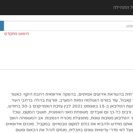
ל התהילה
חיפוש מתקדם
תית בהשראת אירועים אמיתיים, בהפקה אירופאית רחבת היקף. כאשר
 קאבול, עוד בטרם הושלמה נסיגת המערב, פורצת בהלה ברחבי העיר.
ב-15 ימים קצרים, בין הגעת הטליבאן ב-15 באוגוסט 2021 לבין עזיבת האמריקנים ב-30 בחודש,
 ורבים כל-כך גם אובדים. משפחת נזאני האפגנית, תושבי המקום, שכל
ר הטליבאן מסיבות שונות, מתפצלת מכורח הנסיבות. אב המשפחה הופך
אותם מחדש ולהביא את כולם למקום מבטחים. במקביל, סוכנים אירופאים
על לפי סדרי עדיפויות שונים בתכלית, מנסים לנהל את הכאוס ומשם