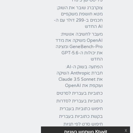
פלייסטיישן 5 פרו
צוקרברג שובר את השוק:
מטא חושפת משקפיים
חכמים ב-299 דולר עם ה-
AI החדש
מעבר לחשיבה אנושית:
OpenAI משיקה את מדד
GeneBench-Pro ומציגה
את יכולות ה-GPT-5.6
החדש
הפתעה בשוק ה-AI:
חברת Anthropic השיקה
את Claude 3.5 Sonnet
ועוקפת את OpenAI
כתוביות בעברית לסרטים
כתוביות בעברית לסדרות
חיפוש כתוביות בעברית
בקשת כתוביות בעברית
חיפוש סרט לפי תגיות
x
Ktuvit משתמש בעוגיות