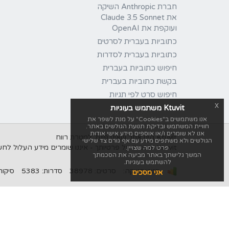
חברת Anthropic השיקה
את Claude 3.5 Sonnet
ועוקפת את OpenAI
כתוביות בעברית לסרטים
כתוביות בעברית לסדרות
חיפוש כתוביות בעברית
בקשת כתוביות בעברית
חיפוש סרט לפי תגיות
x
Ktuvit משתמש בעוגיות
אנו משתמשים ב"Cookies" על מנת לשפר את
חוויית המשתמש ובדיקת תנועת הגולשים באתר.
אנו לא שומרים ו/או אוספים מידע אישי אודות
Ktuvit הינו אתר שאינו פועל למטרת רווח
הגולשים ולא משתפים מידע עם אף גורם צד שלישי
Ktuvit שומרים על פרטיותך - איננו שומרים מידע העלול לחשוף את זהותך, לעולם לא נשתף מידע אישי עם אף גורם צד שלישי.
פרט למה שצויין.
המשך גלישתך באתר מביעה את הסכמתך
להשתמש בעוגיות.
סטטיסטיקה:
סרטים: 38978
סדרות: 5383
סיקורים: 
אני מסכים