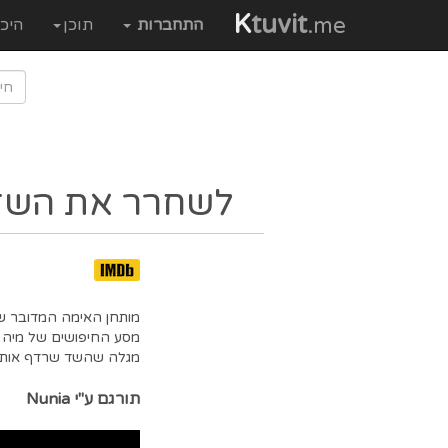
K
tuvit
.me
התחברות
תוכן
היכ
לשחרר את השד
מותחן האימה המדובר של 
מסע החיפושים של מיה 
מגלה שהשד שרדף אותה 
תורגם ע"י Nunia