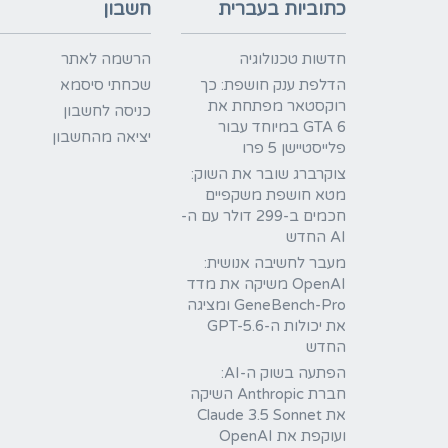
כתוביות בעברית
חשבון
חדשות טכנולוגיה
הרשמה לאתר
הדלפת ענק חושפת: כך
שכחתי סיסמא
רוקסטאר מפתחת את
כניסה לחשבון
GTA 6 במיוחד עבור
יציאה מהחשבון
פלייסטיישן 5 פרו
צוקרברג שובר את השוק:
מטא חושפת משקפיים
חכמים ב-299 דולר עם ה-
AI החדש
מעבר לחשיבה אנושית:
OpenAI משיקה את מדד
GeneBench-Pro ומציגה
את יכולות ה-GPT-5.6
החדש
הפתעה בשוק ה-AI:
חברת Anthropic השיקה
את Claude 3.5 Sonnet
ועוקפת את OpenAI