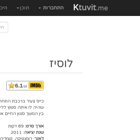
K
tuvit
.me
התחברות
תוכן
היכ
לוסיז
6.1
/10
כייס צעיר ברכבת התחתית
שהיה לו איתה סטוץ לליל
בין המשך סגנון החיים 
אורך סרט:
89 דקות
שנת יציאה:
2011
ז'אנר:
רומנטיקה
,
קומדיה